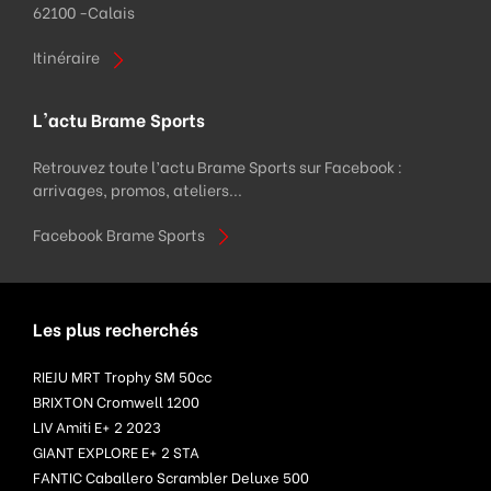
62100 -
Calais
Itinéraire
L'actu Brame Sports
Retrouvez toute l’actu Brame Sports sur Facebook :
arrivages, promos, ateliers...
Facebook Brame Sports
Les plus recherchés
RIEJU MRT Trophy SM 50cc
BRIXTON Cromwell 1200
LIV Amiti E+ 2 2023
GIANT EXPLORE E+ 2 STA
FANTIC Caballero Scrambler Deluxe 500