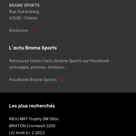
BRAME SPORTS
Rue Gutenberg
62100 -
Calais
Itinéraire
L'actu Brame Sports
Retrouvez toute l’actu Brame Sports sur Facebook :
arrivages, promos, ateliers...
Facebook Brame Sports
Les plus recherchés
RIEJU MRT Trophy SM 50cc
BRIXTON Cromwell 1200
LIV Amiti E+ 2 2023