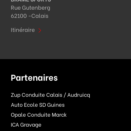
Rue Gutenberg
62100 -
Calais
Itinéraire
Partenaires
Zup Conduite Calais / Audruicq
Auto Ecole SD Guines
Opale Conduite Marck
ICA Gravage