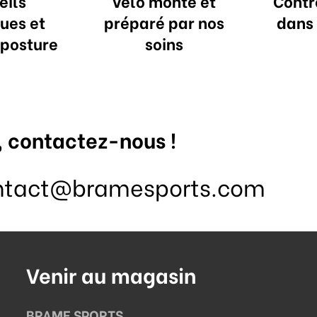
eils
Vélo monté et
Contr
ues et
préparé par nos
dans 
 posture
soins
, contactez-nous !
ntact@bramesports.com
Venir au magasin
BRAME SPORTS