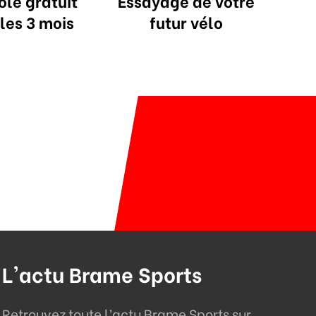
ôle gratuit
Essayage de votre
les 3 mois
futur vélo
L'actu Brame Sports
Retrouvez toute l’actu Brame Sports sur