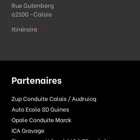
Rue Gutenberg
62100 -
Calais
Itinéraire
Partenaires
Zup Conduite Calais / Audruicq
Auto Ecole SD Guines
Opale Conduite Marck
ICA Gravage