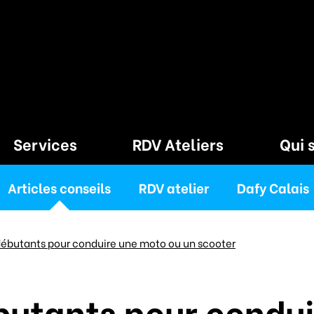
Services
RDV Ateliers
Qui 
Articles conseils
RDV atelier
Dafy Calais
débutants pour conduire une moto ou un scooter
butants pour condu